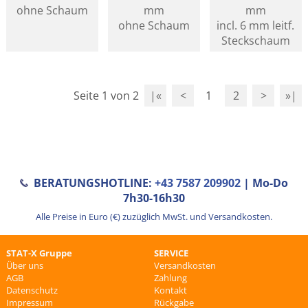
ohne Schaum
mm
mm
ohne Schaum
incl. 6 mm leitf.
Steckschaum
Seite 1 von 2
|«
<
1
2
>
»|
BERATUNGSHOTLINE:
+43 7587 209902
| Mo-Do
7h30-16h30
Alle Preise in Euro (€) zuzüglich MwSt. und Versandkosten.
STAT-X Gruppe
SERVICE
Über uns
Versandkosten
AGB
Zahlung
Datenschutz
Kontakt
Impressum
Rückgabe